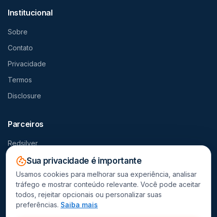
Institucional
Sobre
Contato
Privacidade
Termos
Disclosure
Parceiros
Redsilver
Seguro Viagem
Sua privacidade é importante
Usamos cookies para melhorar sua experiência, analisar
Destravador
tráfego e mostrar conteúdo relevante. Você pode aceitar
todos, rejeitar opcionais ou personalizar suas
preferências.
Saiba mais