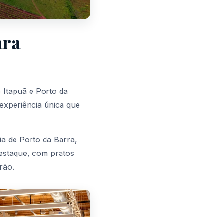
ara
e Itapuã e Porto da
 experiência única que
ia de Porto da Barra,
destaque, com pratos
rão.