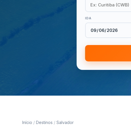
IDA
Início
/
Destinos
/
Salvador