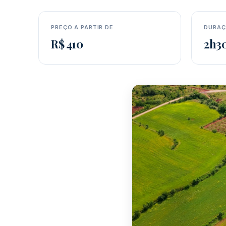
PREÇO A PARTIR DE
DURAÇ
R$ 410
2h3