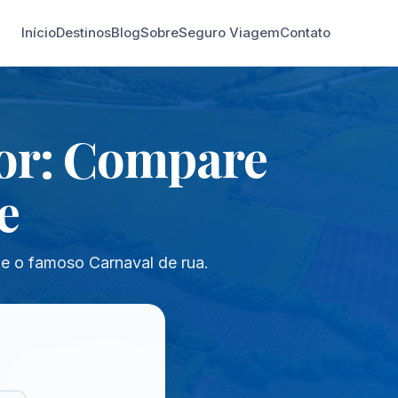
Início
Destinos
Blog
Sobre
Seguro Viagem
Contato
dor: Compare
e
e e o famoso Carnaval de rua.