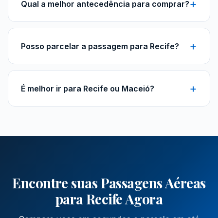
+
Qual a melhor antecedência para comprar?
duração varia. Voos com conexão podem dobrar
esse tempo.
Para voos nacionais, 4 a 8 semanas antes da
viagem. Para internacionais, 8 a 16 semanas. Em
+
Posso parcelar a passagem para Recife?
datas comemorativas, compre com 3 a 6 meses de
antecedência.
Sim, parcele em até 10x sem juros no cartão de
crédito. Algumas companhias oferecem até 12x com
+
É melhor ir para Recife ou Maceió?
juros baixos. Pix geralmente tem desconto.
Ambas são ótimas opções. Recife se destaca por
sua cultura, gastronomia e atrações características.
Maceió tem suas próprias particularidades.
Compare preços e escolha conforme suas
preferências.
Encontre suas Passagens Aéreas
para Recife Agora