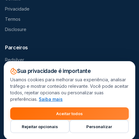
Privacidade
Termos
Disclosure
Parceiros
Redsilver
Seguro Viagem
Sua privacidade é importante
Usamos cookies para melhorar sua experiência, analisar
Destravador
tráfego e mostrar conteúdo relevante. Você pode aceitar
todos, rejeitar opcionais ou personalizar suas
preferências.
Saiba mais
Este site contém links de afiliado. Recebemos comissão por
Aceitar todos
compras realizadas através dos nossos parceiros.
© 2026 Decolanet - Comparador de Passagens Aéreas.
Rejeitar opcionais
Personalizar