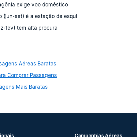
agônia exige voo doméstico
o (jun-set) é a estação de esqui
z-fev) tem alta procura
agens Aéreas Baratas
ara Comprar Passagens
agens Mais Baratas
ionais
Companhias Aéreas