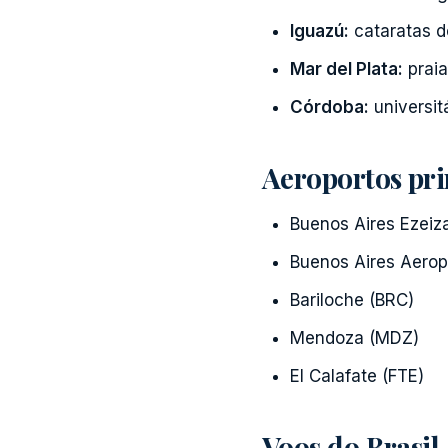
Iguazú:
cataratas d
Mar del Plata:
praia
Córdoba:
universitá
Aeroportos pri
Buenos Aires Ezeiz
Buenos Aires Aero
Bariloche (BRC)
Mendoza (MDZ)
El Calafate (FTE)
Voos do Brasil