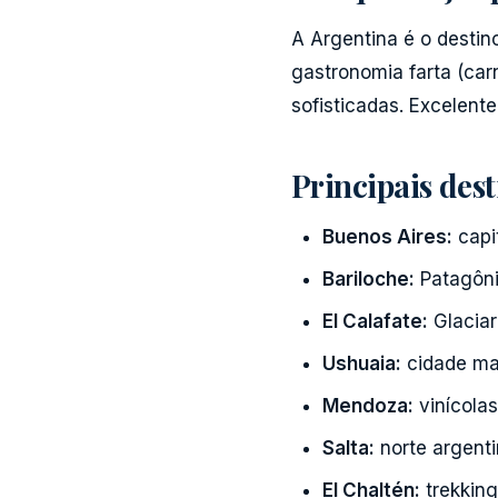
A Argentina é o destino
gastronomia farta (car
sofisticadas. Excelent
Principais des
Buenos Aires:
capi
Bariloche:
Patagônia
El Calafate:
Glaciar
Ushuaia:
cidade ma
Mendoza:
vinícola
Salta:
norte argent
El Chaltén:
trekking