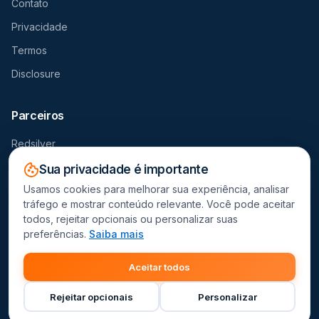
Contato
Privacidade
Termos
Disclosure
Parceiros
Redsilver
Seguro Viagem
Sua privacidade é importante
Usamos cookies para melhorar sua experiência, analisar
Destravador
tráfego e mostrar conteúdo relevante. Você pode aceitar
todos, rejeitar opcionais ou personalizar suas
preferências.
Saiba mais
Este site contém links de afiliado. Recebemos comissão por
Aceitar todos
compras realizadas através dos nossos parceiros.
© 2026 Decolanet - Comparador de Passagens Aéreas.
Rejeitar opcionais
Personalizar